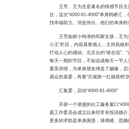
王芳、王为念是著名的情感节目主
任，这次“4000-81-4000”单身
找幸福助力。消息传出，他们的单身粉丝纷纷
王芳如娇小纯净的邻家女孩，王为
小王”栏目，内容真挚感人，主持风格
打动人心的感动。北京台的“谁在说”、
每天一期的节目，不如说成每天一节人
重系亲情，为单身朋友缔造了姻缘，启
观众的喜爱，有着“京城第一红娘搭档”
汇集爱，启动“4000-81-4000”
开辟一个便捷的社工服务窗口“400
庭工作委员会成立以来经常有投诉婚介
更多的求助是单身困惑，择偶难、恐婚