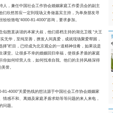
持人，兼任中国社会工作协会婚姻家庭工作委员会的副主
鹊桥汇，他们欣然答应一定到现场义务做嘉宾主持，为单身朋友寻
致电“4000-81-4000”咨询，要求参加。
念似憨直诙谐的本家大叔，他们搭档主持的湖北卫视 “大王
朴实无华，至纯至善，撩发人间真爱，成就现场聚爱帮困，
“选择”栏目，已经成为北京观众的一道精神佳肴，如果说是
生课堂。让很多不幸的婚姻回归幸福，使很多矛盾的家庭
示你如何经营人生，如何找准自我。他们的主持风格深得
的美誉。
0-81-4000”关爱热线的想法源于中国社会工作协会婚姻家
、情感不和、离婚及家庭矛盾求助等等问题的来人来电，
的问题。