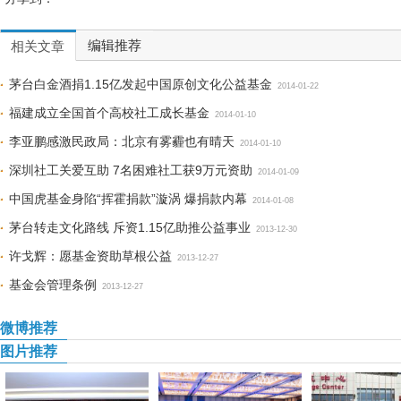
编辑推荐
相关文章
茅台白金酒捐1.15亿发起中国原创文化公益基金
2014-01-22
福建成立全国首个高校社工成长基金
2014-01-10
李亚鹏感激民政局：北京有雾霾也有晴天
2014-01-10
深圳社工关爱互助 7名困难社工获9万元资助
2014-01-09
中国虎基金身陷“挥霍捐款”漩涡 爆捐款内幕
2014-01-08
茅台转走文化路线 斥资1.15亿助推公益事业
2013-12-30
许戈辉：愿基金资助草根公益
2013-12-27
基金会管理条例
2013-12-27
微博推荐
图片推荐