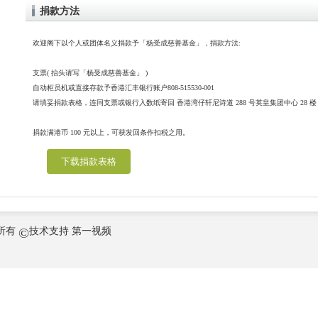
捐款方法
欢迎阁下以个人或团体名义捐款予「杨受成慈善基金」，捐款方法:
支票( 抬头请写「杨受成慈善基金」 )
自动柜员机或直接存款予香港汇丰银行账户808-515530-001
请填妥捐款表格，连同支票或银行入数纸寄回 香港湾仔轩尼诗道 288 号英皇集团中心 28
捐款满港币 100 元以上，可获发回条作扣税之用。
下载捐款表格
©
所有
技术支持
第一视频