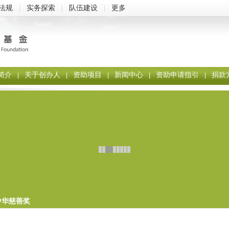
法规
|
实务探索
|
队伍建设
|
更多
简介
关于创办人
资助项目
新闻中心
资助申请指引
捐款
|
|
|
|
|
中华慈善奖