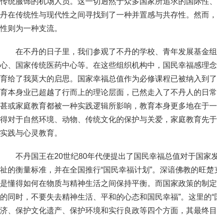
传统服饰的机场人员。这一切迥然于众多国家所追求的国际性、
丹在传统性与现代性之间寻找到了一种并置感与共存性。然而，
性则为一种支流。
在不丹的日子里，我们参观了不丹的学校、青年发展基金组
心、国家传统医药中心等。在这些组织机构中，国民幸福感理念
育给了我莫大的启思。国家幸福总值作为必修课程已被纳入到了
育本身业已超越了行而上的理论层面，已然走入了不丹人的日常
甚或家庭教育都被一种实践逻辑所影响，教育本身更多地在于一
得对于自然环境、动物、传统文化的保护与关爱，家庭教育先于
实践与心灵教育。
不丹国王在20世纪80年代便提出了国民幸福总值对于国家
祉的衡量标准，并在全国推行“国民幸福计划”。深谙佛教的旺楚
是懂得如何在物质与精神生活之间保持平衡。而国家政策的制定
的同时，不要失去精神生活、平和的心态和国民幸福”。这里的“
济、保护文化遗产、保护环境和实行良政等四个方面，其最终目