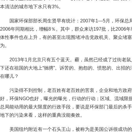
本清洁的城市地下水只有3%。
国家环保部部长周生贤早有统计：2007年1—5月，环保总
2006年同期相比，增幅8％。其中，群众来访197批，比2006
体性事件也在上升，有的甚至出现围堵冲击党政机关、聚众堵塞
为。
2013年1月北京只有五个蓝天。霾，虽然已经成了过街老
下还在祖国的大地上“驰骋”。诉苦的、抱怨的、愤怒的、出招
在哪儿？
污染得不到控制，老百姓有老百姓的苦衷，企业和地方政府
好，环保NGO也好，曝光的曝光，行动的行动；区域、流域限
总局能动用的最大限度的行政手段，要说是环保部门最后的杀手
地下的污染来看，这样的重典没能奏效。
美国纽约附近有一个石头王山，被称为是美国公诉很成功的