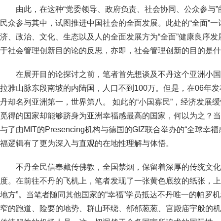
由此，在这种“党委领导、政府负责、社会协同、公众参与
民众参与其中，试图推进中国社会的全面发展。此处的“全面”
济、政治、文化、生态以及人的全面发展方为“全面”健康良序
于社会管理创新目的论的反思，亦即，社会管理创新的目的是什
在展开目的论探讨之前，笔者首先想谈及不丹这个亚洲小国
拉雅山脉东段南坡的内陆国，人口不到100万。但是，在06年发
丹却名列亚洲第一，世界第八。 如此的“小国寡民”，经济发展
觅得的国家却能够跻身为亚洲幸福感最高的国家，何以为之？当笔者
与了由MIT的Presencing机构与德国的GIZ联合举办的“全球
福逻辑有了更为深入与直观的在地性理解与体悟。
不丹全民信奉藏传佛教，全国禁烟，保留着深厚的传统文化
度。在前往不丹的飞机上，笔者发现了一张黄色底纹的纸张，上
地方”。当笔者随同其他国家的“幸福”学员抵达不丹唯一的帕罗
窄的跑道、险要的地势、群山环绕、郁郁葱葱、宫殿庙宇般的机