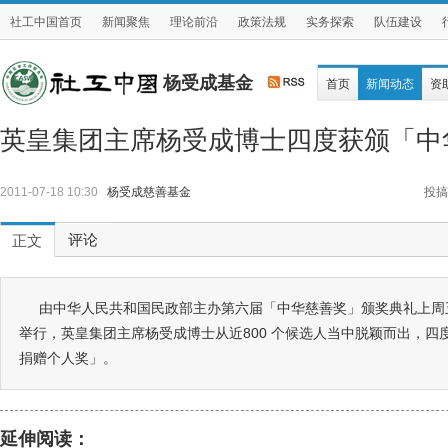
社工中国首页
新闻聚焦
理论前沿
政策法规
实务探索
队伍建设
杨受成基金
首页
新闻动态
资
英皇集团主席杨受成博士四度获颁「中
2011-07-18 10:30
杨受成慈善基金
投搞
评论
正文
由中华人民共和国民政部主办第六届「中华慈善奖」颁奖典礼上周五（
举行，英皇集团主席杨受成博士从近800 个候选人当中脱颖而出，
捐赠个人奖」。
延伸阅读：