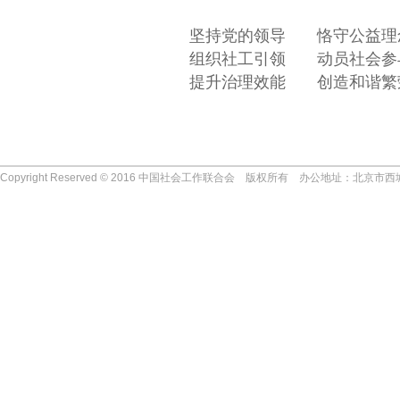
坚持党的领导 恪守公益理
组织社工引领 动员社会参
提升治理效能 创造和谐繁
Copyright Reserved © 2016 中国社会工作联合会 版权所有 办公地址：北京市西
协会动态
协会简介
领导机构
组织机构
协会新闻
成立时间
名誉会长
常务理事会
宗旨
协会顾问
理事会
任务
会长
专家委员会
标志
常务副会长
往届组织结构
团队精神
副会长
协会荣誉
秘书长
协会章程
协会历程