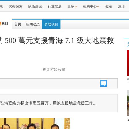
规
实务探索
队伍建设
行业发展
更多
帮助中心
登录
注册
首页
新闻动态
资助项目
00 萬元支援青海 7.1 級大地震救
投搞
打印
收藏
驻港联络办捐出港币五百万，用以支援地震救援工作...